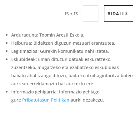
BIDALI
=
15 + 13
Arduraduna: Txomin Aresti Eskola.
Helburua: Bidaltzen diguzun mezuari erantzutea.
Legitimazioa: Gurekin komunikatu nahi izatea.
Eskubideak: Eman dituzun datuak eskuratzeko,
zuzentzeko, mugatzeko eta ezabatzeko eskubideak
baliatu ahal izango dituzu, baita kontrol-agintaritza baten
aurrean erreklamazio bat aurkeztu ere.
Informazio gehigarria: Informazio gehiago
gure
Pribatutasun Politikan
aurki dezakezu.