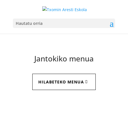
Hautatu orria
Jantokiko menua
HILABETEKO MENUA