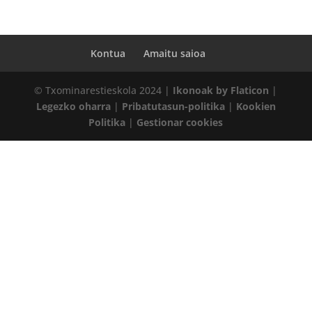
Kontua
Amaitu saioa
© Txominarestieskola 2024 |
Ikonoak by Flaticon
|
Legezko oharra
|
Pribatutasun-politika
|
Kookien
Politika
|
Gestionar cookies